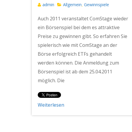
admin
Allgemein
Gewinnspiele
,
Auch 2011 veranstaltet ComStage wieder
ein Börsenspiel bei dem es attraktive
Preise zu gewinnen gibt. So erfahren Sie
spielerisch wie mit ComStage an der
Börse erfolgreich ETFs gehandelt
werden können. Die Anmeldung zum
Börsenspiel ist ab dem 25.04.2011
möglich. Die
Weiterlesen