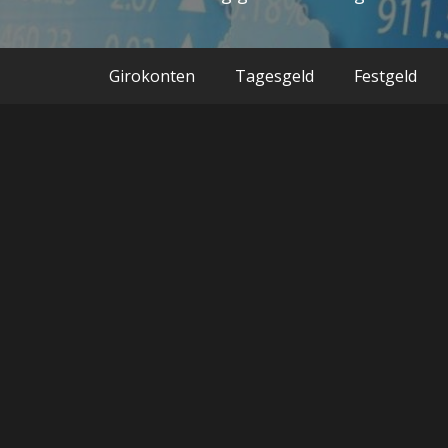
Girokonten
Tagesgeld
Festgeld