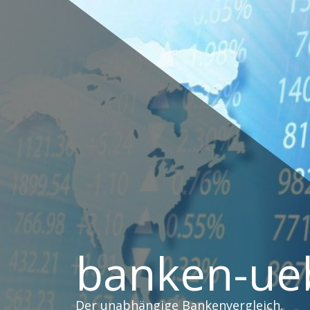
Zum
Inhalt
springen
banken-ueb
Der unabhängige Bankenvergleich.