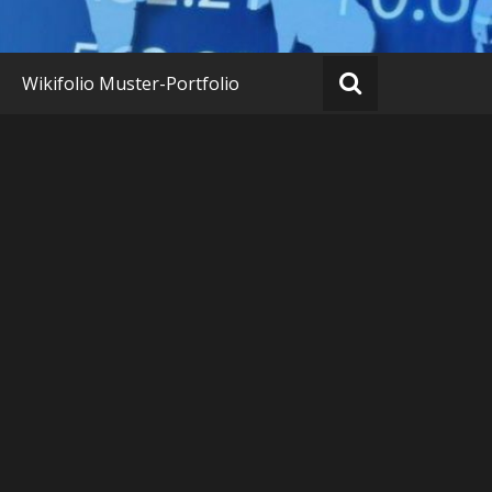
Wikifolio Muster-Portfolio