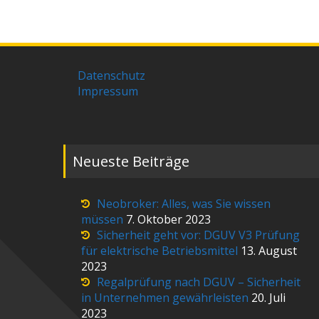
Datenschutz
Impressum
Neueste Beiträge
Neobroker: Alles, was Sie wissen
müssen
7. Oktober 2023
Sicherheit geht vor: DGUV V3 Prüfung
für elektrische Betriebsmittel
13. August
2023
Regalprüfung nach DGUV – Sicherheit
in Unternehmen gewährleisten
20. Juli
2023