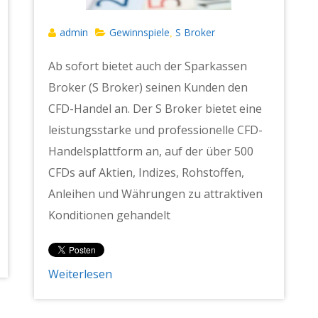
admin
Gewinnspiele
S Broker
,
Ab sofort bietet auch der Sparkassen
Broker (S Broker) seinen Kunden den
CFD-Handel an. Der S Broker bietet eine
leistungsstarke und professionelle CFD-
Handelsplattform an, auf der über 500
CFDs auf Aktien, Indizes, Rohstoffen,
Anleihen und Währungen zu attraktiven
Konditionen gehandelt
Weiterlesen