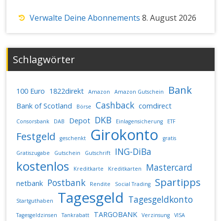
Verwalte Deine Abonnements
8. August 2026
Schlagwörter
Bank
100 Euro
1822direkt
Amazon
Amazon Gutschein
Cashback
Bank of Scotland
comdirect
Börse
DKB
Depot
Consorsbank
DAB
Einlagensicherung
ETF
Girokonto
Festgeld
geschenkt
gratis
ING-DiBa
Gratiszugabe
Gutschein
Gutschrift
kostenlos
Mastercard
Kreditkarte
Kreditkarten
Spartipps
Postbank
netbank
Rendite
Social Trading
Tagesgeld
Tagesgeldkonto
Startguthaben
TARGOBANK
Tagesgeldzinsen
Tankrabatt
Verzinsung
VISA