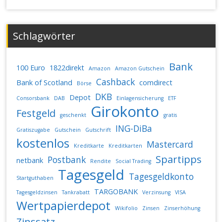
Schlagwörter
Bank
100 Euro
1822direkt
Amazon
Amazon Gutschein
Cashback
Bank of Scotland
comdirect
Börse
DKB
Depot
Consorsbank
DAB
Einlagensicherung
ETF
Girokonto
Festgeld
geschenkt
gratis
ING-DiBa
Gratiszugabe
Gutschein
Gutschrift
kostenlos
Mastercard
Kreditkarte
Kreditkarten
Spartipps
Postbank
netbank
Rendite
Social Trading
Tagesgeld
Tagesgeldkonto
Startguthaben
TARGOBANK
Tagesgeldzinsen
Tankrabatt
Verzinsung
VISA
Wertpapierdepot
Wikifolio
Zinsen
Zinserhöhung
Zinssatz