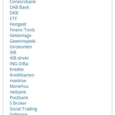
Consorsbank
DAB Bank
DKB
ETF
Festgeld
Finanz-Tools
Geldanlage
Gewinnspiele
Girokonten
IKB
IKB direkt
ING-DiBa
Kredite
Kreditkarten
maxblue
MoneYou
netbank
Postbank
S Broker
Social Trading
Software