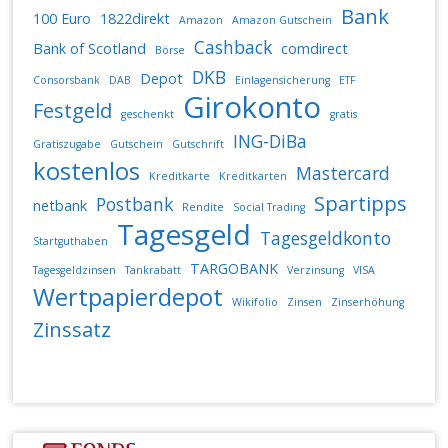
Bank
100 Euro
1822direkt
Amazon
Amazon Gutschein
Cashback
Bank of Scotland
comdirect
Börse
DKB
Depot
Consorsbank
DAB
Einlagensicherung
ETF
Girokonto
Festgeld
geschenkt
gratis
ING-DiBa
Gratiszugabe
Gutschein
Gutschrift
kostenlos
Mastercard
Kreditkarte
Kreditkarten
Spartipps
Postbank
netbank
Rendite
Social Trading
Tagesgeld
Tagesgeldkonto
Startguthaben
TARGOBANK
Tagesgeldzinsen
Tankrabatt
Verzinsung
VISA
Wertpapierdepot
Wikifolio
Zinsen
Zinserhöhung
Zinssatz