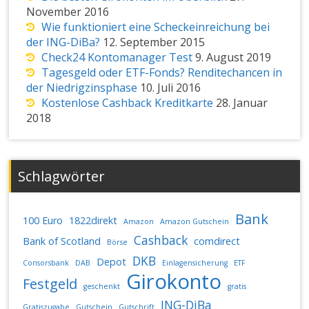
November 2016
Wie funktioniert eine Scheckeinreichung bei
der ING-DiBa?
12. September 2015
Check24 Kontomanager Test
9. August 2019
Tagesgeld oder ETF-Fonds? Renditechancen in
der Niedrigzinsphase
10. Juli 2016
Kostenlose Cashback Kreditkarte
28. Januar
2018
Schlagwörter
Bank
100 Euro
1822direkt
Amazon
Amazon Gutschein
Cashback
Bank of Scotland
comdirect
Börse
DKB
Depot
Consorsbank
DAB
Einlagensicherung
ETF
Girokonto
Festgeld
geschenkt
gratis
ING-DiBa
Gratiszugabe
Gutschein
Gutschrift