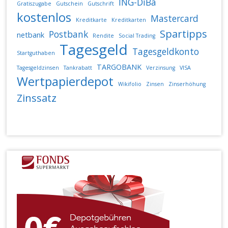
ING-DiBa
Gratiszugabe
Gutschein
Gutschrift
kostenlos
Mastercard
Kreditkarte
Kreditkarten
Spartipps
Postbank
netbank
Rendite
Social Trading
Tagesgeld
Tagesgeldkonto
Startguthaben
TARGOBANK
Tagesgeldzinsen
Tankrabatt
Verzinsung
VISA
Wertpapierdepot
Wikifolio
Zinsen
Zinserhöhung
Zinssatz