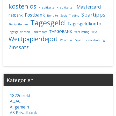
kostenlos
Mastercard
Kreditkarte
Kreditkarten
Spartipps
Postbank
netbank
Rendite
Social Trading
Tagesgeld
Tagesgeldkonto
Startguthaben
TARGOBANK
Tagesgeldzinsen
Tankrabatt
Verzinsung
VISA
Wertpapierdepot
Wikifolio
Zinsen
Zinserhöhung
Zinssatz
Kategorien
1822direkt
ADAC
Allgemein
AS Privatbank