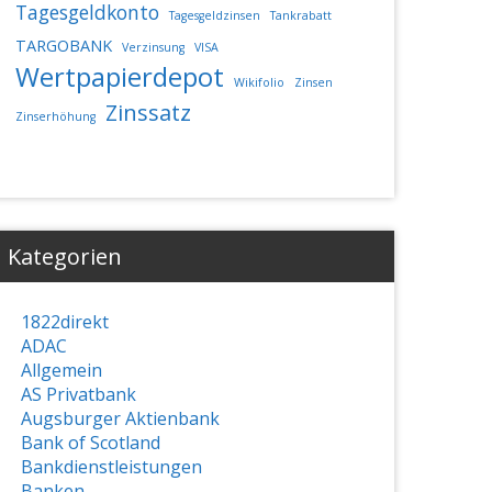
Tagesgeldkonto
Tagesgeldzinsen
Tankrabatt
TARGOBANK
Verzinsung
VISA
Wertpapierdepot
Wikifolio
Zinsen
Zinssatz
Zinserhöhung
Kategorien
1822direkt
ADAC
Allgemein
AS Privatbank
Augsburger Aktienbank
Bank of Scotland
Bankdienstleistungen
Banken