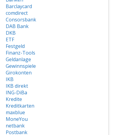
Barclaycard
comdirect
Consorsbank
DAB Bank
DKB
ETF
Festgeld
Finanz-Tools
Geldanlage
Gewinnspiele
Girokonten
IKB
IKB direkt
ING-DiBa
Kredite
Kreditkarten
maxblue
MoneYou
netbank
Postbank