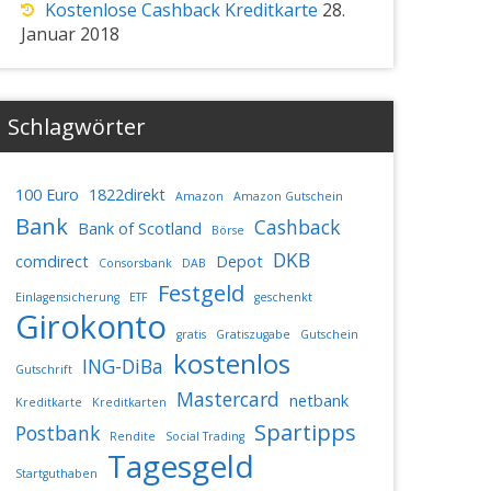
Kostenlose Cashback Kreditkarte
28.
Januar 2018
Schlagwörter
100 Euro
1822direkt
Amazon
Amazon Gutschein
Bank
Cashback
Bank of Scotland
Börse
DKB
comdirect
Depot
Consorsbank
DAB
Festgeld
Einlagensicherung
ETF
geschenkt
Girokonto
gratis
Gratiszugabe
Gutschein
kostenlos
ING-DiBa
Gutschrift
Mastercard
netbank
Kreditkarte
Kreditkarten
Spartipps
Postbank
Rendite
Social Trading
Tagesgeld
Startguthaben