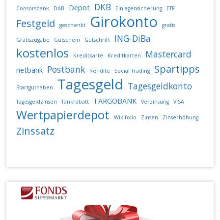
DKB
Depot
Consorsbank
DAB
Einlagensicherung
ETF
Girokonto
Festgeld
geschenkt
gratis
ING-DiBa
Gratiszugabe
Gutschein
Gutschrift
kostenlos
Mastercard
Kreditkarte
Kreditkarten
Spartipps
Postbank
netbank
Rendite
Social Trading
Tagesgeld
Tagesgeldkonto
Startguthaben
TARGOBANK
Tagesgeldzinsen
Tankrabatt
Verzinsung
VISA
Wertpapierdepot
Wikifolio
Zinsen
Zinserhöhung
Zinssatz