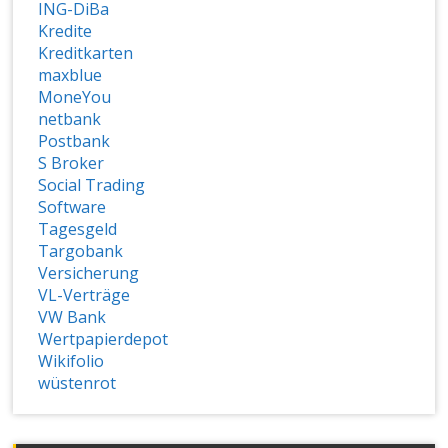
ING-DiBa
Kredite
Kreditkarten
maxblue
MoneYou
netbank
Postbank
S Broker
Social Trading
Software
Tagesgeld
Targobank
Versicherung
VL-Verträge
VW Bank
Wertpapierdepot
Wikifolio
wüstenrot