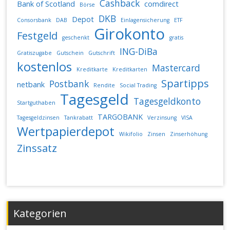
Cashback
Bank of Scotland
comdirect
Börse
DKB
Depot
Consorsbank
DAB
Einlagensicherung
ETF
Girokonto
Festgeld
geschenkt
gratis
ING-DiBa
Gratiszugabe
Gutschein
Gutschrift
kostenlos
Mastercard
Kreditkarte
Kreditkarten
Spartipps
Postbank
netbank
Rendite
Social Trading
Tagesgeld
Tagesgeldkonto
Startguthaben
TARGOBANK
Tagesgeldzinsen
Tankrabatt
Verzinsung
VISA
Wertpapierdepot
Wikifolio
Zinsen
Zinserhöhung
Zinssatz
Kategorien