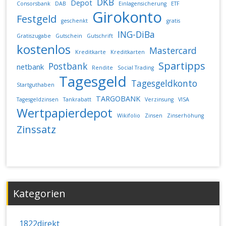
DKB
Depot
Consorsbank
DAB
Einlagensicherung
ETF
Girokonto
Festgeld
geschenkt
gratis
ING-DiBa
Gratiszugabe
Gutschein
Gutschrift
kostenlos
Mastercard
Kreditkarte
Kreditkarten
Spartipps
Postbank
netbank
Rendite
Social Trading
Tagesgeld
Tagesgeldkonto
Startguthaben
TARGOBANK
Tagesgeldzinsen
Tankrabatt
Verzinsung
VISA
Wertpapierdepot
Wikifolio
Zinsen
Zinserhöhung
Zinssatz
Kategorien
1822direkt