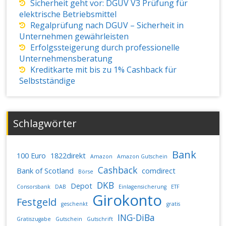
Sicherheit geht vor: DGUV V3 Prüfung für
elektrische Betriebsmittel
Regalprüfung nach DGUV – Sicherheit in
Unternehmen gewährleisten
Erfolgssteigerung durch professionelle
Unternehmensberatung
Kreditkarte mit bis zu 1% Cashback für
Selbstständige
Schlagwörter
Bank
100 Euro
1822direkt
Amazon
Amazon Gutschein
Cashback
Bank of Scotland
comdirect
Börse
DKB
Depot
Consorsbank
DAB
Einlagensicherung
ETF
Girokonto
Festgeld
geschenkt
gratis
ING-DiBa
Gratiszugabe
Gutschein
Gutschrift