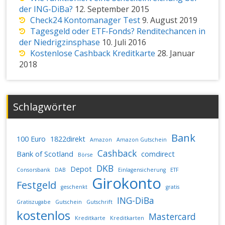
der ING-DiBa?
12. September 2015
Check24 Kontomanager Test
9. August 2019
Tagesgeld oder ETF-Fonds? Renditechancen in
der Niedrigzinsphase
10. Juli 2016
Kostenlose Cashback Kreditkarte
28. Januar
2018
Schlagwörter
Bank
100 Euro
1822direkt
Amazon
Amazon Gutschein
Cashback
Bank of Scotland
comdirect
Börse
DKB
Depot
Consorsbank
DAB
Einlagensicherung
ETF
Girokonto
Festgeld
geschenkt
gratis
ING-DiBa
Gratiszugabe
Gutschein
Gutschrift
kostenlos
Mastercard
Kreditkarte
Kreditkarten