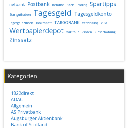
Spartipps
Postbank
netbank
Rendite
Social Trading
Tagesgeld
Tagesgeldkonto
Startguthaben
TARGOBANK
Tagesgeldzinsen
Tankrabatt
Verzinsung
VISA
Wertpapierdepot
Wikifolio
Zinsen
Zinserhöhung
Zinssatz
Kategorien
1822direkt
ADAC
Allgemein
AS Privatbank
Augsburger Aktienbank
Bank of Scotland