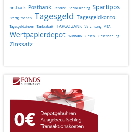
Spartipps
Postbank
netbank
Rendite
Social Trading
Tagesgeld
Tagesgeldkonto
Startguthaben
TARGOBANK
Tagesgeldzinsen
Tankrabatt
Verzinsung
VISA
Wertpapierdepot
Wikifolio
Zinsen
Zinserhöhung
Zinssatz