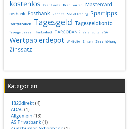
kostenlos
Mastercard
Kreditkarte
Kreditkarten
Spartipps
Postbank
netbank
Rendite
Social Trading
Tagesgeld
Tagesgeldkonto
Startguthaben
TARGOBANK
Tagesgeldzinsen
Tankrabatt
Verzinsung
VISA
Wertpapierdepot
Wikifolio
Zinsen
Zinserhöhung
Zinssatz
Kategorien
1822direkt
(4)
ADAC
(1)
Allgemein
(13)
AS Privatbank
(1)
Augsburger Aktienbank
(1)