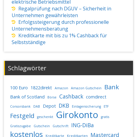
elektrische Betriebsmittel
Regalprüfung nach DGUV – Sicherheit in
Unternehmen gewährleisten
Erfolgssteigerung durch professionelle
Unternehmensberatung
Kreditkarte mit bis zu 1% Cashback für
Selbstständige
Schlagwörter
Bank
100 Euro
1822direkt
Amazon
Amazon Gutschein
Cashback
Bank of Scotland
comdirect
Börse
DKB
Depot
Consorsbank
DAB
Einlagensicherung
ETF
Girokonto
Festgeld
geschenkt
gratis
ING-DiBa
Gratiszugabe
Gutschein
Gutschrift
kostenlos
Mastercard
Kreditkarte
Kreditkarten