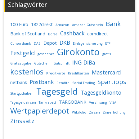
Schlagwörter
Bank
100 Euro
1822direkt
Amazon
Amazon Gutschein
Cashback
Bank of Scotland
comdirect
Börse
DKB
Depot
Consorsbank
DAB
Einlagensicherung
ETF
Girokonto
Festgeld
geschenkt
gratis
ING-DiBa
Gratiszugabe
Gutschein
Gutschrift
kostenlos
Mastercard
Kreditkarte
Kreditkarten
Spartipps
Postbank
netbank
Rendite
Social Trading
Tagesgeld
Tagesgeldkonto
Startguthaben
TARGOBANK
Tagesgeldzinsen
Tankrabatt
Verzinsung
VISA
Wertpapierdepot
Wikifolio
Zinsen
Zinserhöhung
Zinssatz