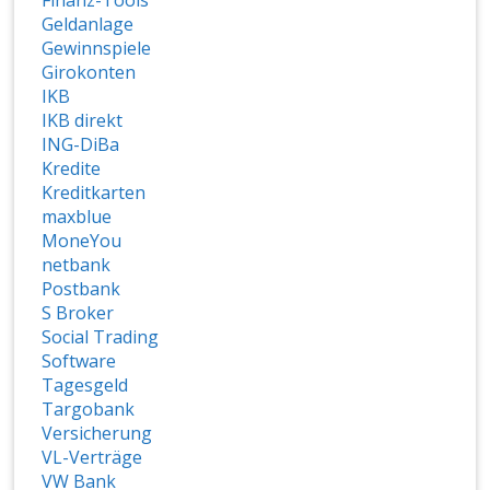
Finanz-Tools
Geldanlage
Gewinnspiele
Girokonten
IKB
IKB direkt
ING-DiBa
Kredite
Kreditkarten
maxblue
MoneYou
netbank
Postbank
S Broker
Social Trading
Software
Tagesgeld
Targobank
Versicherung
VL-Verträge
VW Bank