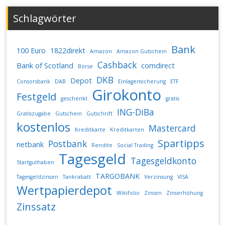
Schlagwörter
Bank
100 Euro
1822direkt
Amazon
Amazon Gutschein
Cashback
Bank of Scotland
comdirect
Börse
DKB
Depot
Consorsbank
DAB
Einlagensicherung
ETF
Girokonto
Festgeld
geschenkt
gratis
ING-DiBa
Gratiszugabe
Gutschein
Gutschrift
kostenlos
Mastercard
Kreditkarte
Kreditkarten
Spartipps
Postbank
netbank
Rendite
Social Trading
Tagesgeld
Tagesgeldkonto
Startguthaben
TARGOBANK
Tagesgeldzinsen
Tankrabatt
Verzinsung
VISA
Wertpapierdepot
Wikifolio
Zinsen
Zinserhöhung
Zinssatz