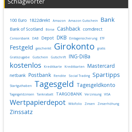
Schlagwörter
Bank
100 Euro
1822direkt
Amazon
Amazon Gutschein
Cashback
Bank of Scotland
comdirect
Börse
DKB
Depot
Consorsbank
DAB
Einlagensicherung
ETF
Girokonto
Festgeld
geschenkt
gratis
ING-DiBa
Gratiszugabe
Gutschein
Gutschrift
kostenlos
Mastercard
Kreditkarte
Kreditkarten
Spartipps
Postbank
netbank
Rendite
Social Trading
Tagesgeld
Tagesgeldkonto
Startguthaben
TARGOBANK
Tagesgeldzinsen
Tankrabatt
Verzinsung
VISA
Wertpapierdepot
Wikifolio
Zinsen
Zinserhöhung
Zinssatz