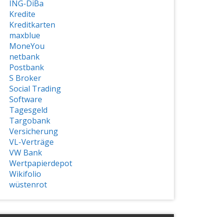
ING-DiBa
Kredite
Kreditkarten
maxblue
MoneYou
netbank
Postbank
S Broker
Social Trading
Software
Tagesgeld
Targobank
Versicherung
VL-Verträge
VW Bank
Wertpapierdepot
Wikifolio
wüstenrot