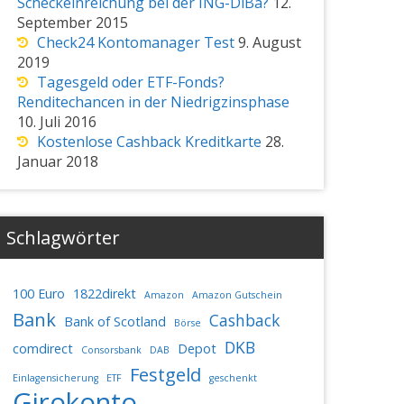
Scheckeinreichung bei der ING-DiBa?
12.
September 2015
Check24 Kontomanager Test
9. August
2019
Tagesgeld oder ETF-Fonds?
Renditechancen in der Niedrigzinsphase
10. Juli 2016
Kostenlose Cashback Kreditkarte
28.
Januar 2018
Schlagwörter
100 Euro
1822direkt
Amazon
Amazon Gutschein
Bank
Cashback
Bank of Scotland
Börse
DKB
comdirect
Depot
Consorsbank
DAB
Festgeld
Einlagensicherung
ETF
geschenkt
Girokonto