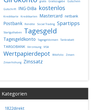
gratis
Gratiszugabe
Gutschein
kostenlos
ING-DiBa
Gutschrift
Mastercard
netbank
Kreditkarte
Kreditkarten
Spartipps
Postbank
Rendite
Social Trading
Tagesgeld
Startguthaben
Tagesgeldkonto
Tagesgeldzinsen
Tankrabatt
TARGOBANK
Verzinsung
VISA
Wertpapierdepot
Wikifolio
Zinsen
Zinssatz
Zinserhöhung
Kategorien
1822direkt