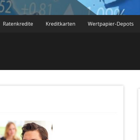
Ratenkredite
Kreditkarten
Wertpapier-Depots