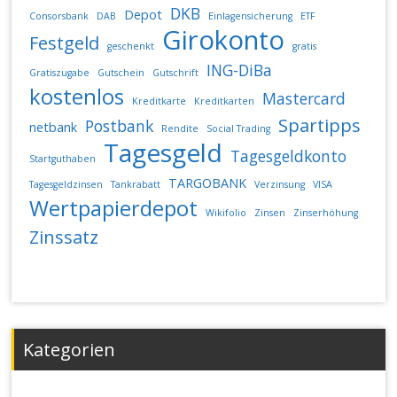
DKB
Depot
Consorsbank
DAB
Einlagensicherung
ETF
Girokonto
Festgeld
geschenkt
gratis
ING-DiBa
Gratiszugabe
Gutschein
Gutschrift
kostenlos
Mastercard
Kreditkarte
Kreditkarten
Spartipps
Postbank
netbank
Rendite
Social Trading
Tagesgeld
Tagesgeldkonto
Startguthaben
TARGOBANK
Tagesgeldzinsen
Tankrabatt
Verzinsung
VISA
Wertpapierdepot
Wikifolio
Zinsen
Zinserhöhung
Zinssatz
Kategorien