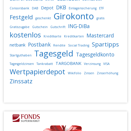
DKB
Depot
Consorsbank
DAB
Einlagensicherung
ETF
Girokonto
Festgeld
geschenkt
gratis
ING-DiBa
Gratiszugabe
Gutschein
Gutschrift
kostenlos
Mastercard
Kreditkarte
Kreditkarten
Spartipps
Postbank
netbank
Rendite
Social Trading
Tagesgeld
Tagesgeldkonto
Startguthaben
TARGOBANK
Tagesgeldzinsen
Tankrabatt
Verzinsung
VISA
Wertpapierdepot
Wikifolio
Zinsen
Zinserhöhung
Zinssatz