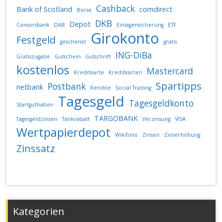
Cashback
Bank of Scotland
comdirect
Börse
DKB
Depot
Consorsbank
DAB
Einlagensicherung
ETF
Girokonto
Festgeld
geschenkt
gratis
ING-DiBa
Gratiszugabe
Gutschein
Gutschrift
kostenlos
Mastercard
Kreditkarte
Kreditkarten
Spartipps
Postbank
netbank
Rendite
Social Trading
Tagesgeld
Tagesgeldkonto
Startguthaben
TARGOBANK
Tagesgeldzinsen
Tankrabatt
Verzinsung
VISA
Wertpapierdepot
Wikifolio
Zinsen
Zinserhöhung
Zinssatz
Kategorien