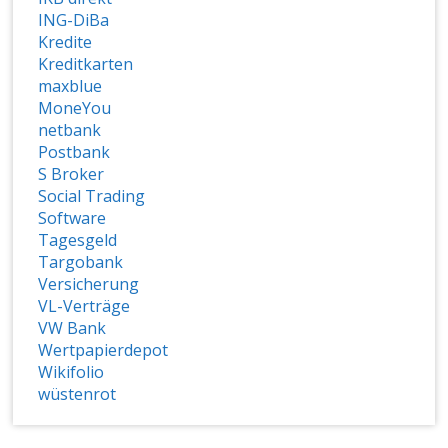
ING-DiBa
Kredite
Kreditkarten
maxblue
MoneYou
netbank
Postbank
S Broker
Social Trading
Software
Tagesgeld
Targobank
Versicherung
VL-Verträge
VW Bank
Wertpapierdepot
Wikifolio
wüstenrot