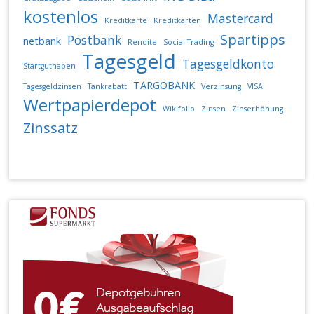
kostenlos
Mastercard
Kreditkarte
Kreditkarten
Spartipps
Postbank
netbank
Rendite
Social Trading
Tagesgeld
Tagesgeldkonto
Startguthaben
TARGOBANK
Tagesgeldzinsen
Tankrabatt
Verzinsung
VISA
Wertpapierdepot
Wikifolio
Zinsen
Zinserhöhung
Zinssatz