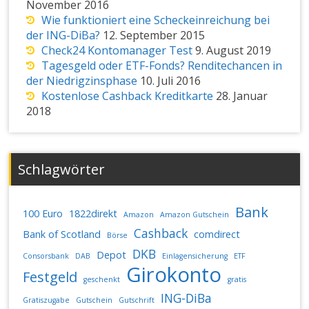
November 2016
Wie funktioniert eine Scheckeinreichung bei
der ING-DiBa?
12. September 2015
Check24 Kontomanager Test
9. August 2019
Tagesgeld oder ETF-Fonds? Renditechancen in
der Niedrigzinsphase
10. Juli 2016
Kostenlose Cashback Kreditkarte
28. Januar
2018
Schlagwörter
Bank
100 Euro
1822direkt
Amazon
Amazon Gutschein
Cashback
Bank of Scotland
comdirect
Börse
DKB
Depot
Consorsbank
DAB
Einlagensicherung
ETF
Girokonto
Festgeld
geschenkt
gratis
ING-DiBa
Gratiszugabe
Gutschein
Gutschrift