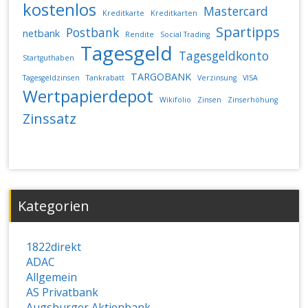
kostenlos
Mastercard
Kreditkarte
Kreditkarten
Spartipps
Postbank
netbank
Rendite
Social Trading
Tagesgeld
Tagesgeldkonto
Startguthaben
TARGOBANK
Tagesgeldzinsen
Tankrabatt
Verzinsung
VISA
Wertpapierdepot
Wikifolio
Zinsen
Zinserhöhung
Zinssatz
Kategorien
1822direkt
ADAC
Allgemein
AS Privatbank
Augsburger Aktienbank