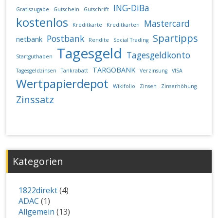
ING-DiBa
Gratiszugabe
Gutschein
Gutschrift
kostenlos
Mastercard
Kreditkarte
Kreditkarten
Spartipps
Postbank
netbank
Rendite
Social Trading
Tagesgeld
Tagesgeldkonto
Startguthaben
TARGOBANK
Tagesgeldzinsen
Tankrabatt
Verzinsung
VISA
Wertpapierdepot
Wikifolio
Zinsen
Zinserhöhung
Zinssatz
Kategorien
1822direkt
(4)
ADAC
(1)
Allgemein
(13)