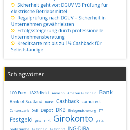
Sicherheit geht vor: DGUV V3 Prüfung für
elektrische Betriebsmittel
Regalprüfung nach DGUV – Sicherheit in
Unternehmen gewährleisten
Erfolgssteigerung durch professionelle
Unternehmensberatung
Kreditkarte mit bis zu 1% Cashback für
Selbstständige
Schlagwörter
Bank
100 Euro
1822direkt
Amazon
Amazon Gutschein
Cashback
Bank of Scotland
comdirect
Börse
DKB
Depot
Consorsbank
DAB
Einlagensicherung
ETF
Girokonto
Festgeld
geschenkt
gratis
ING-DiBa
Gratiszugabe
Gutschein
Gutschrift