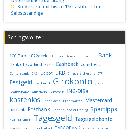
Unternehmensberatung
Kreditkarte mit bis zu 1% Cashback für
Selbstständige
Schlagwörter
Bank
100 Euro
1822direkt
Amazon
Amazon Gutschein
Cashback
Bank of Scotland
comdirect
Börse
DKB
Depot
Consorsbank
DAB
Einlagensicherung
ETF
Girokonto
Festgeld
geschenkt
gratis
ING-DiBa
Gratiszugabe
Gutschein
Gutschrift
kostenlos
Mastercard
Kreditkarte
Kreditkarten
Spartipps
Postbank
netbank
Rendite
Social Trading
Tagesgeld
Tagesgeldkonto
Startguthaben
TARGOBANK
Tagesgeldzinsen
Tankrabatt
Verzinsung
VISA