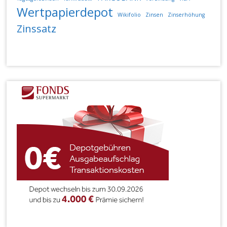
Wertpapierdepot
Wikifolio
Zinsen
Zinserhöhung
Zinssatz