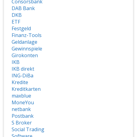
Consorsbank
DAB Bank
DKB
ETF
Festgeld
Finanz-Tools
Geldanlage
Gewinnspiele
Girokonten
IKB
IKB direkt
ING-DiBa
Kredite
Kreditkarten
maxblue
MoneYou
netbank
Postbank
S Broker
Social Trading
Software