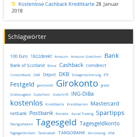
Kostenlose Cashback Kreditkarte
28. Januar
2018
Schlagwörter
Bank
100 Euro
1822direkt
Amazon
Amazon Gutschein
Cashback
Bank of Scotland
comdirect
Börse
DKB
Depot
Consorsbank
DAB
Einlagensicherung
ETF
Girokonto
Festgeld
geschenkt
gratis
ING-DiBa
Gratiszugabe
Gutschein
Gutschrift
kostenlos
Mastercard
Kreditkarte
Kreditkarten
Spartipps
Postbank
netbank
Rendite
Social Trading
Tagesgeld
Tagesgeldkonto
Startguthaben
TARGOBANK
Tagesgeldzinsen
Tankrabatt
Verzinsung
VISA