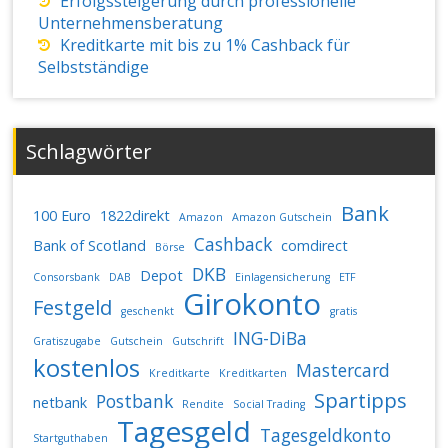
Erfolgssteigerung durch professionelle
Unternehmensberatung
Kreditkarte mit bis zu 1% Cashback für
Selbstständige
Schlagwörter
Bank
100 Euro
1822direkt
Amazon
Amazon Gutschein
Cashback
Bank of Scotland
comdirect
Börse
DKB
Depot
Consorsbank
DAB
Einlagensicherung
ETF
Girokonto
Festgeld
geschenkt
gratis
ING-DiBa
Gratiszugabe
Gutschein
Gutschrift
kostenlos
Mastercard
Kreditkarte
Kreditkarten
Spartipps
Postbank
netbank
Rendite
Social Trading
Tagesgeld
Tagesgeldkonto
Startguthaben